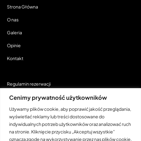
Strona Główna
O nas
Galeria
Opinie
Kontakt
Regulamin rezerwacji
Cenimy prywatność użytkowników
FAQ
Używamy plików cookie, aby poprawić jakość przeglądania,
wyświetlać reklamy lub treści dostosowane do
indywidualnych potrzeb użytkowników oraz analizować ruch
na stronie. Kliknięcie przycisku „Akceptuj wszystkie”
oznacza zgodę na wykorzystywanie przez nas plików cookie.