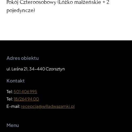
Pokój Czteroosobowy (Łóżko małżeńskie + 2
pojedyncze)
4
3
Adres obiektu
ul. Leśna 21, 34-440 Czorsztyn
Kontakt
Tel:
501 406 995
Tel:
18/264 94 00
E-mail:
recepcja@willadwazamki.pl
Menu