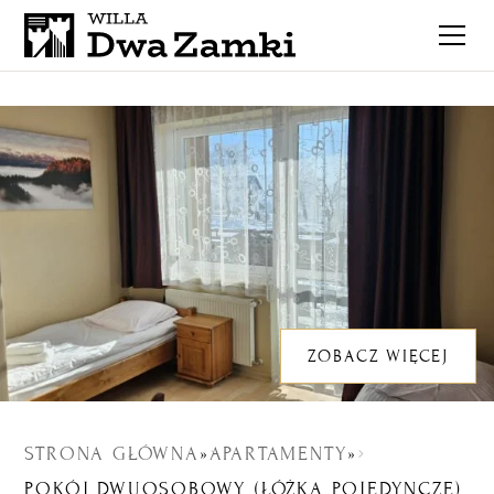
ZOBACZ WIĘCEJ
STRONA GŁÓWNA
»
APARTAMENTY
»
POKÓJ DWUOSOBOWY (ŁÓŻKA POJEDYNCZE)