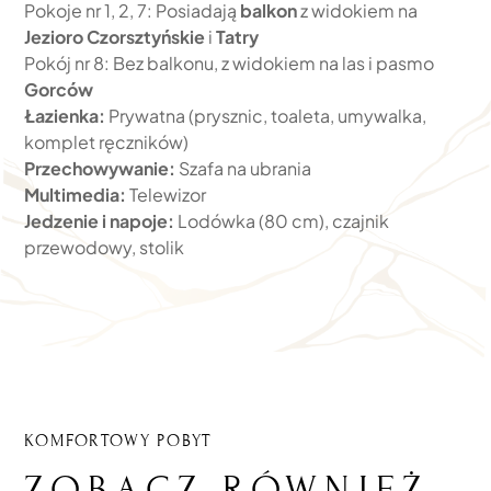
Pokoje nr 1, 2, 7: Posiadają
balkon
z widokiem na
Jezioro Czorsztyńskie
i
Tatry
Pokój nr 8: Bez balkonu, z widokiem na las i pasmo
Gorców
Łazienka:
Prywatna (prysznic, toaleta, umywalka,
komplet ręczników)
Przechowywanie:
Szafa na ubrania
Multimedia:
Telewizor
Jedzenie i napoje:
Lodówka (80 cm), czajnik
przewodowy, stolik
KOMFORTOWY POBYT
ZOBACZ RÓWNIEŻ